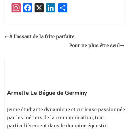
I
F
X
Li
P
n
a
n
ar
st
c
k
ta
a
e
e
g
À l’assaut de la frite parfaite
g
b
dI
er
Pour ne plus être seul
ra
o
n
m
o
k
Armelle Le Bégue de Germiny
Jeune étudiante dynamique et curieuse passionnée
par les métiers de la communication, tout
particulièrement dans le domaine équestre.