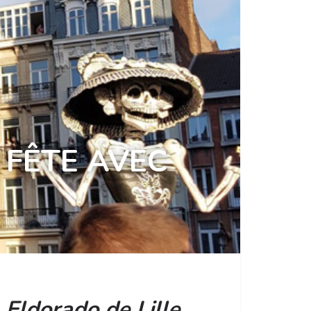
 FÊTE AVEC
e
Eldorado de Lille