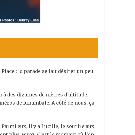
Place : la parade se fait désirer un peu
u à des dizaines de mètres d’altitude.
uméros de funambule. A côté de nous, ça
armi eux, il y a Lucille, le sourire aux
tent plus assez. C’est le moment où l’on