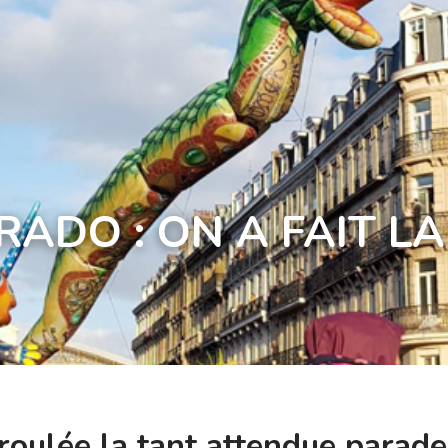
ADO : ON A FAIT LA
roulée la tant attendue parad