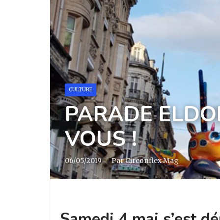
CULTURE
PARADE ELDOR
VOUS !
06/05/2019
·
Par Circonflex Mag
Samedi 4 mai s’est dé