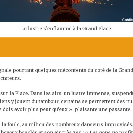
Le lustre s’enflamme à la Grand Place.
ignale pourtant quelques mécontents du coté de la Grand 
ctateurs.
n sur la Place. Dans les airs, un lustre immense, suspend
iens y jouent du tambour, certains se permettent des n
e dois avoir plus peur qu’eux », plaisante une passante.
 la foule, au milieu des nombreux danseurs improvisés. P
cheveux bouclés et son air très zen : « Les gens ne profi