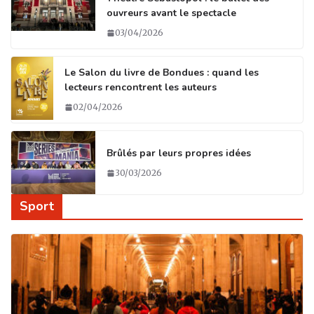
k
ouvreurs avant le spectacle
03/04/2026
Le Salon du livre de Bondues : quand les
lecteurs rencontrent les auteurs
02/04/2026
Brûlés par leurs propres idées
30/03/2026
Sport