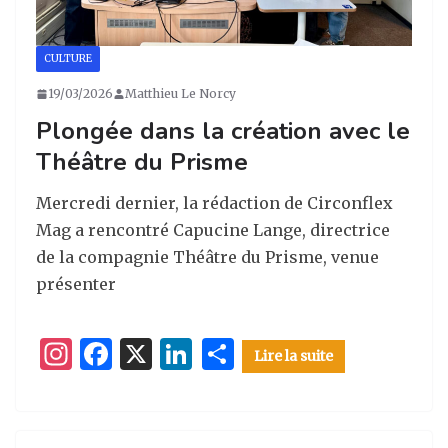
CULTURE
19/03/2026
Matthieu Le Norcy
Plongée dans la création avec le
Théâtre du Prisme
Mercredi dernier, la rédaction de Circonflex
Mag a rencontré Capucine Lange, directrice
de la compagnie Théâtre du Prisme, venue
présenter
I
F
X
Li
P
Lire la suite
n
a
n
ar
st
c
k
ta