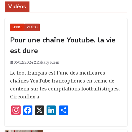
Vidéos
SPORT
VIDÉOS
Pour une chaîne Youtube, la vie
est dure
05/12/2024
Zakary Klein
Le foot français est l’une des meilleures
chaînes YouTube francophones en terme de
contenu sur les compilations footballistiques.
Circonflex a
I
F
X
Li
P
n
a
n
ar
st
c
k
ta