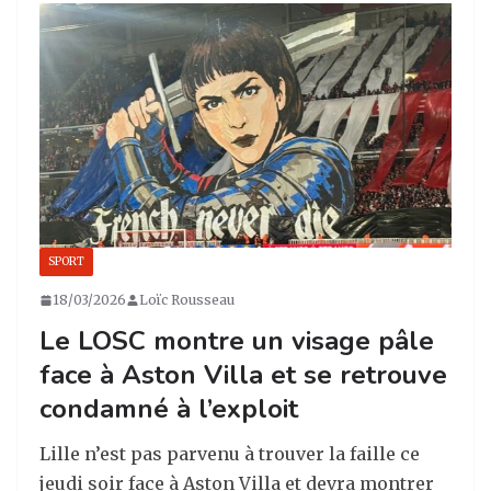
a
e
e
g
g
b
dI
er
ra
o
n
m
o
k
SPORT
18/03/2026
Loïc Rousseau
Le LOSC montre un visage pâle
face à Aston Villa et se retrouve
condamné à l’exploit
Lille n’est pas parvenu à trouver la faille ce
jeudi soir face à Aston Villa et devra montrer