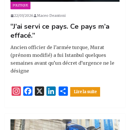
POLITIQUE
22/03/2026
Maceo Deantoni
“J’ai servi ce pays. Ce pays m’a
effacé.”
Ancien officier de l’armée turque, Murat
(prénom modifié) a fui Istanbul quelques
semaines avant qu’un décret d’urgence ne le
désigne
I
F
X
Li
P
Lire la suite
n
a
n
ar
st
c
k
ta
a
e
e
g
g
b
dI
er