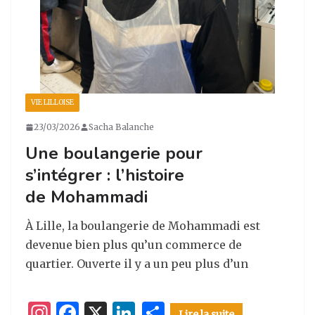
VIE LILLOISE
23/03/2026
Sacha Balanche
Une boulangerie pour
s’intégrer : l’histoire
de Mohammadi
À Lille, la boulangerie de Mohammadi est
devenue bien plus qu’un commerce de
quartier. Ouverte il y a un peu plus d’un
I
F
X
Li
P
Lire la suite