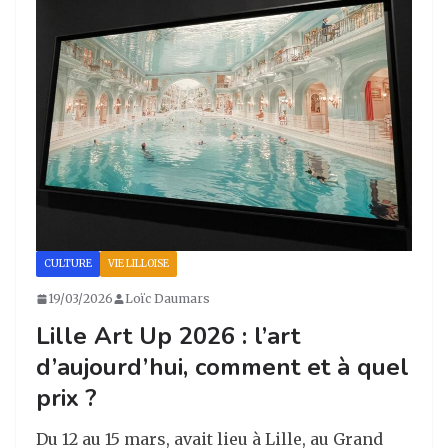
ra
o
n
m
o
k
CULTURE
VIE LILLOISE
19/03/2026
Loïc Daumars
Lille Art Up 2026 : l’art
d’aujourd’hui, comment et à quel
prix ?
Du 12 au 15 mars, avait lieu à Lille, au Grand