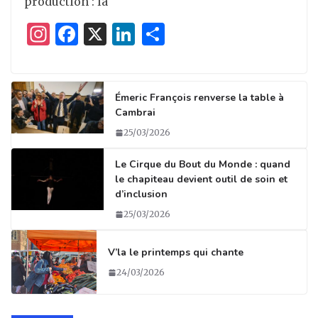
production : la
I
F
X
Li
P
n
a
n
ar
st
c
k
ta
a
e
e
g
Émeric François renverse la table à
Cambrai
g
b
dI
er
25/03/2026
ra
o
n
m
o
Le Cirque du Bout du Monde : quand
le chapiteau devient outil de soin et
k
d’inclusion
25/03/2026
V’la le printemps qui chante
24/03/2026