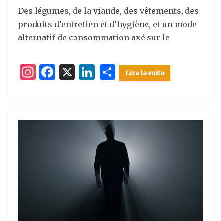
Des légumes, de la viande, des vêtements, des
produits d’entretien et d’hygiène, et un mode
alternatif de consommation axé sur le
I
F
X
Li
P
Lire la suite
n
a
n
ar
st
c
k
ta
a
e
e
g
g
b
dI
er
ra
o
n
m
o
k