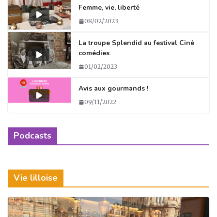
a
e
e
g
Femme, vie, liberté
g
b
dI
er
08/02/2023
ra
o
n
La troupe Splendid au festival Ciné
m
o
comédies
k
01/02/2023
Avis aux gourmands !
09/11/2022
Podcasts
Vie lilloise