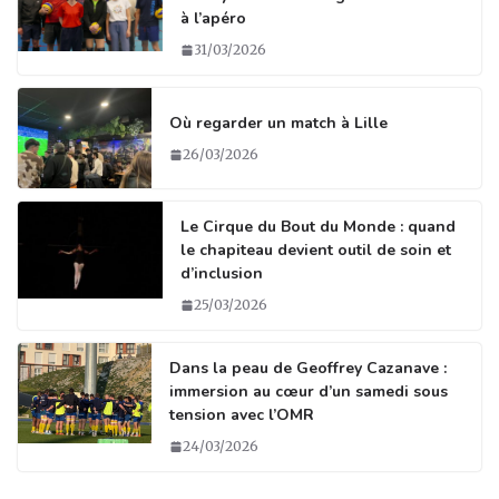
a
e
e
g
à l’apéro
g
b
dI
er
31/03/2026
ra
o
n
m
o
Où regarder un match à Lille
k
26/03/2026
Le Cirque du Bout du Monde : quand
le chapiteau devient outil de soin et
d’inclusion
25/03/2026
Dans la peau de Geoffrey Cazanave :
immersion au cœur d’un samedi sous
tension avec l’OMR
24/03/2026