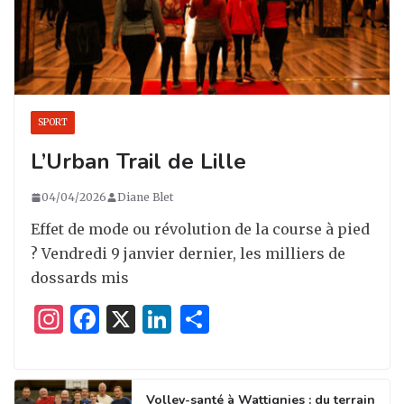
SPORT
L’Urban Trail de Lille
04/04/2026
Diane Blet
Effet de mode ou révolution de la course à pied
? Vendredi 9 janvier dernier, les milliers de
dossards mis
I
F
X
Li
P
n
a
n
ar
st
c
k
ta
Volley-santé à Wattignies : du terrain