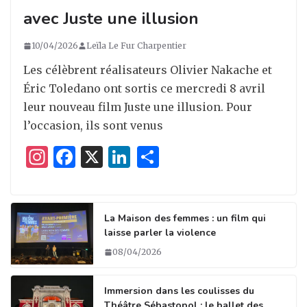
avec Juste une illusion
10/04/2026
Leïla Le Fur Charpentier
Les célèbrent réalisateurs Olivier Nakache et
Éric Toledano ont sortis ce mercredi 8 avril
leur nouveau film Juste une illusion. Pour
l’occasion, ils sont venus
I
F
X
Li
P
n
a
n
ar
st
c
k
ta
a
e
e
g
La Maison des femmes : un film qui
laisse parler la violence
g
b
dI
er
08/04/2026
ra
o
n
m
o
Immersion dans les coulisses du
Théâtre Sébastopol : le ballet des