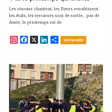
Les oiseaux chantent, les fleurs envahissent
les étals, les terrasses sont de sortie… pas de
doute, le printemps est de
I
F
X
Li
P
Lire la suite
n
a
n
ar
st
c
k
ta
a
e
e
g
g
b
dI
er
ra
o
n
m
o
k