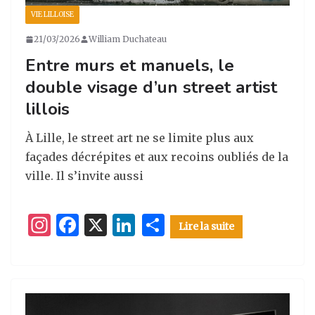
VIE LILLOISE
21/03/2026
William Duchateau
Entre murs et manuels, le
double visage d’un street artist
lillois
À Lille, le street art ne se limite plus aux
façades décrépites et aux recoins oubliés de la
ville. Il s’invite aussi
I
F
X
Li
P
Lire la suite
n
a
n
ar
st
c
k
ta
a
e
e
g
g
b
dI
er