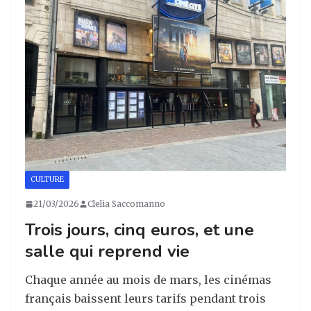
ra
o
n
m
o
k
CULTURE
21/03/2026
Clelia Saccomanno
Trois jours, cinq euros, et une
salle qui reprend vie
Chaque année au mois de mars, les cinémas
français baissent leurs tarifs pendant trois