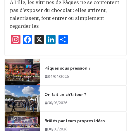
À Lille, les vitrines de Pâques ne se contentent
pas d’exposer du chocolat : elles attirent,
ralentissent, font entrer ou simplement
regarder les
I
F
X
Li
P
n
a
n
ar
st
c
k
ta
a
e
e
g
Pâques sous pression ?
g
b
dI
er
04/04/2026
ra
o
n
m
o
On fait un ch’ti tour ?
k
30/03/2026
Brûlés par leurs propres idées
30/03/2026