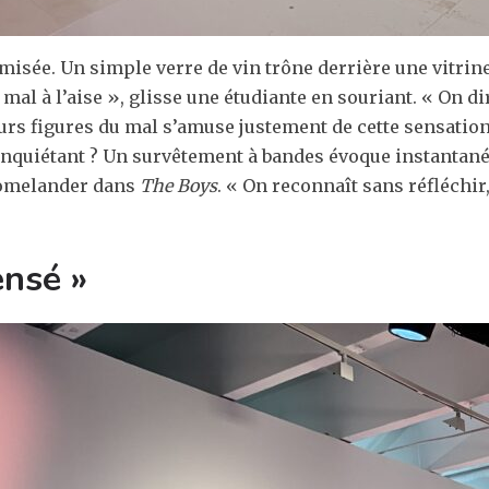
misée. Un simple verre de vin trône derrière une vitrine
t mal à l’aise », glisse une étudiante en souriant. « On di
eurs figures du mal s’amuse justement de cette sensatio
inquiétant ? Un survêtement à bandes évoque instantan
 Homelander dans
The Boys
. « On reconnaît sans réfléchir
ensé
»