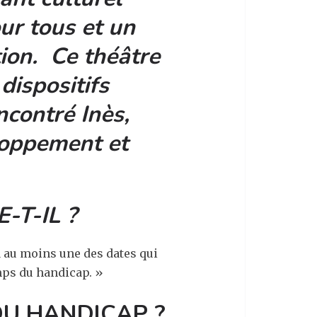
ur tous et un
ion. Ce théâtre
dispositifs
ncontré Inès,
eloppement et
-T-IL
?
 a au moins une des dates qui
mps du handicap. »
DU HANDICAP
?