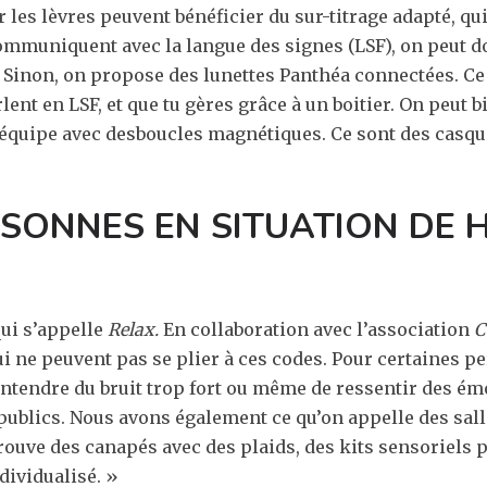
r les lèvres peuvent bénéficier du sur-titrage adapté, qui
ommuniquent avec la langue des signes (LSF), on peut dou
. Sinon, on propose des lunettes Panthéa connectées. Ce
ent en LSF, et que tu gères grâce à un boitier. On peut bi
 équipe avec desboucles magnétiques. Ce sont des casque
ERSONNES EN SITUATION DE
qui s’appelle
R
elax
.
En collaboration avec l’association
C
ui ne peuvent pas se plier à ces codes. Pour certaines p
d’entendre du bruit trop fort ou même de ressentir des ém
publics. Nous avons également ce qu’on appelle des salle
rouve des canapés avec des plaids, des kits sensoriels 
dividualisé. »