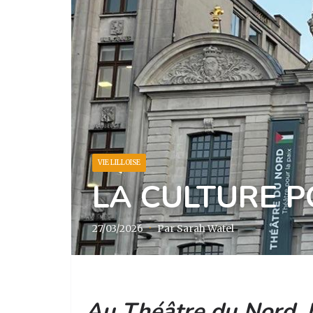
VIE LILLOISE
LA CULTURE 
27/03/2026
·
Par Sarah Watel
Au Théâtre du Nord, le