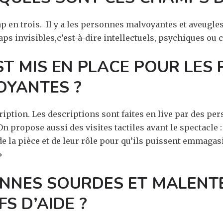
 en trois. Il y a les personnes malvoyantes et aveugle
aps invisibles,c’est-à-dire intellectuels, psychiques ou c
EST MIS EN PLACE POUR
LES 
VOYANTES
?
ription. Les descriptions sont faites en live
par des per
 propose aussi des visites tactiles avant le spectacle :
e la pièce et de leur rôle pour qu’ils puissent emmagasi
»
SONNES SOURDES ET MALENT
FS D’AIDE ?