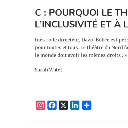
C :
POURQUOI LE T
L’INCLUSIVITÉ ET À 
Inès : « le directeur, David Bobée est pe
pour toutes et tous. Le théâtre du Nord fa
le monde doit avoir les mêmes droits . »
Sarah Watel
I
F
X
Li
P
n
a
n
ar
st
c
k
ta