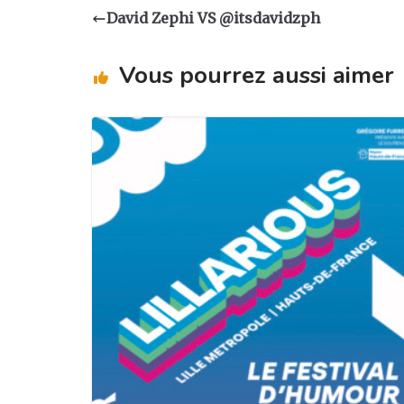
a
e
e
g
David Zephi VS @itsdavidzph
g
b
dI
er
ra
o
n
Vous pourrez aussi aimer
m
o
k