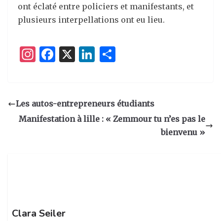
ont éclaté entre policiers et manifestants, et
plusieurs interpellations ont eu lieu.
I
F
X
Li
P
n
a
n
ar
st
c
k
ta
a
e
e
g
Les autos-entrepreneurs étudiants
g
b
dI
er
Manifestation à lille : « Zemmour tu n’es pas le
ra
o
n
bienvenu »
m
o
k
Clara Seiler