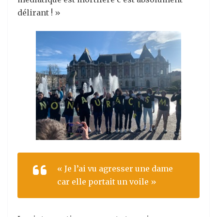
délirant ! »
« Je l’ai vu agresser une dame
car elle portait un voile »