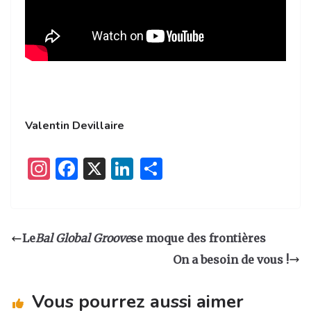
Valentin Devillaire
I
F
X
Li
P
n
a
n
ar
st
c
k
ta
a
e
e
g
Le
Bal Global Groove
se moque des frontières
g
b
dI
er
On a besoin de vous !
ra
o
n
m
o
Vous pourrez aussi aimer