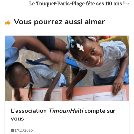
ra
o
n
Le Touquet-Paris-Plage fête ses 110 ans !
m
o
Vous pourrez aussi aimer
k
L’association
TimounHaïti
compte sur
vous
17/11/2016