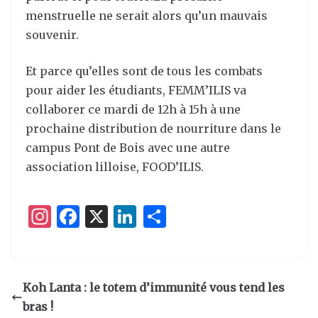
menstruelle ne serait alors qu’un mauvais
souvenir.
Et parce qu’elles sont de tous les combats
pour aider les étudiants, FEMM’ILIS va
collaborer ce mardi de 12h à 15h à une
prochaine distribution de nourriture dans le
campus Pont de Bois avec une autre
association lilloise, FOOD’ILIS.
I
F
X
Li
P
n
a
n
ar
st
c
k
ta
a
e
e
g
Koh Lanta : le totem d’immunité vous tend les
g
b
dI
er
bras !