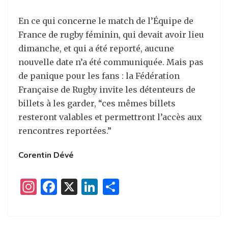
En ce qui concerne le match de l’Équipe de
France de rugby féminin, qui devait avoir lieu
dimanche, et qui a été reporté, aucune
nouvelle date n’a été communiquée. Mais pas
de panique pour les fans : la Fédération
Française de Rugby invite les détenteurs de
billets à les garder, “ces mêmes billets
resteront valables et permettront l’accès aux
rencontres reportées.”
Corentin Dévé
I
F
X
Li
P
n
a
n
ar
st
c
k
ta