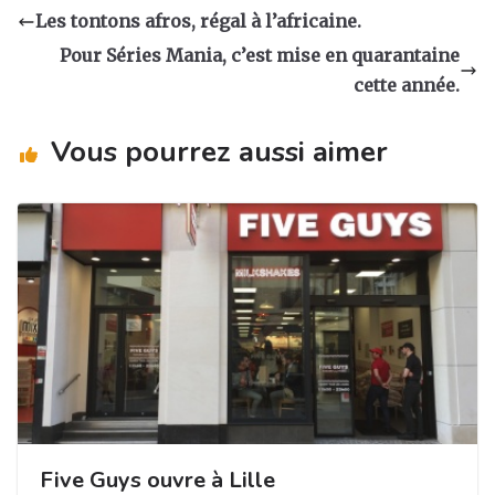
a
e
e
g
Les tontons afros, régal à l’africaine.
g
b
dI
er
Pour Séries Mania, c’est mise en quarantaine
ra
o
n
cette année.
m
o
Vous pourrez aussi aimer
k
Five Guys ouvre à Lille