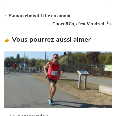
st
c
k
ta
a
e
e
g
Hamon choisit Lille en amont
g
b
dI
er
Choco&Co, c’est Vendredi !
ra
o
n
m
o
Vous pourrez aussi aimer
k