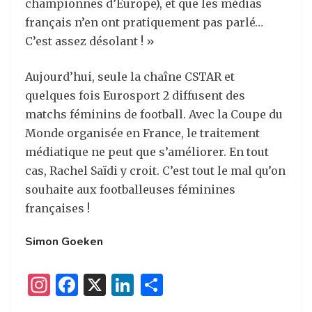
championnes d’Europe), et que les médias
français n’en ont pratiquement pas parlé…
C’est assez désolant ! »
Aujourd’hui, seule la chaîne CSTAR et
quelques fois Eurosport 2 diffusent des
matchs féminins de football. Avec la Coupe du
Monde organisée en France, le traitement
médiatique ne peut que s’améliorer. En tout
cas, Rachel Saïdi y croit. C’est tout le mal qu’on
souhaite aux footballeuses féminines
françaises !
Simon Goeken
I
F
X
Li
P
n
a
n
ar