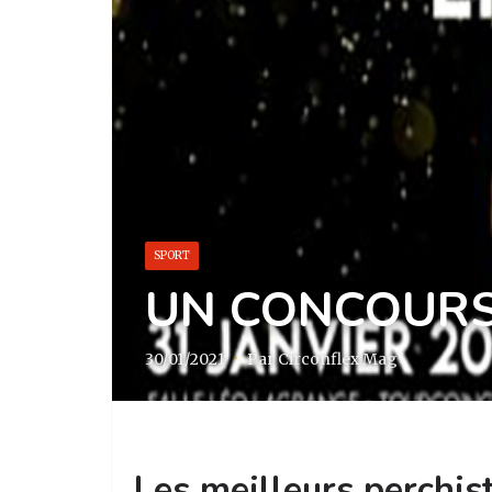
SPORT
UN CONCOURS
30/01/2021
·
Par Circonflex Mag
Les meilleurs perchis