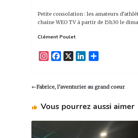
Petite consolation : les amateurs d’athl
chaine WEO TV à partir de 15h30 le dima
Clément Poulet
I
F
X
Li
P
n
a
n
ar
st
c
k
ta
a
e
e
g
Fabrice, l’aventurier au grand coeur
g
b
dI
er
ra
o
n
Vous pourrez aussi aimer
m
o
k