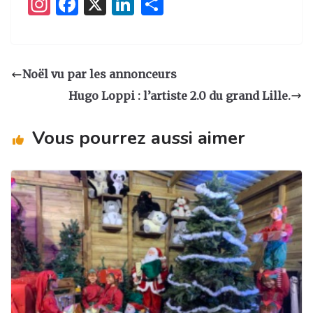
I
F
X
Li
P
n
a
n
ar
st
c
k
ta
a
e
e
g
Noël vu par les annonceurs
g
b
dI
er
Hugo Loppi : l’artiste 2.0 du grand Lille.
ra
o
n
m
o
Vous pourrez aussi aimer
k