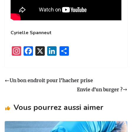
Cyrielle Spanneut
I
F
X
Li
P
n
a
n
ar
st
c
k
ta
a
e
e
g
Un bon endroit pour l’hacher prise
g
b
dI
er
Envie d’un burger ?
ra
o
n
m
o
Vous pourrez aussi aimer
k