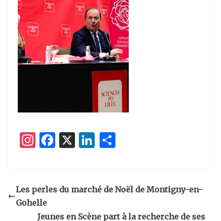
I
F
X
Li
P
n
a
n
ar
st
c
k
ta
a
e
e
g
Les perles du marché de Noël de Montigny-en-
g
b
dI
er
Gohelle
ra
o
n
Jeunes en Scène part à la recherche de ses