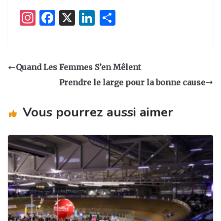
I
F
X
Li
P
n
a
n
ar
st
c
k
ta
a
e
e
g
Quand Les Femmes S’en Mêlent
g
b
dI
er
Prendre le large pour la bonne cause
ra
o
n
m
o
Vous pourrez aussi aimer
k