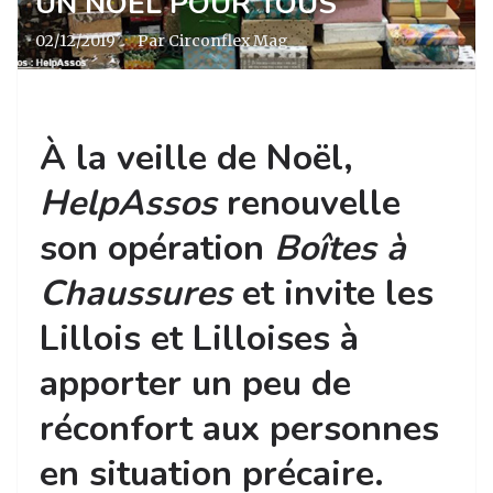
UN NOËL POUR TOUS
02/12/2019
·
Par Circonflex Mag
À la veille de Noël,
HelpAssos
renouvelle
son opération
Boîtes à
Chaussures
et invite les
Lillois et Lilloises à
apporter un peu de
réconfort aux personnes
en situation précaire.