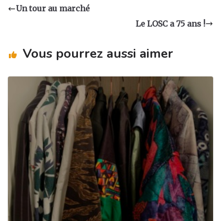
a
e
e
g
Un tour au marché
g
b
dI
er
Le LOSC a 75 ans !
ra
o
n
m
o
Vous pourrez aussi aimer
k