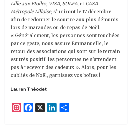
Lille aux Etoiles
,
VISA
,
SOLFA
, et
CASA
Métropole Lilloise
, s’uniront le 17 décembre
afin de redonner le sourire aux plus démunis
lors de maraudes ou de repas de Noël.
« Généralement, les personnes sont touchées
par ce geste, nous assure Emmanuelle, le
retour des associations qui sont sur le terrain
est très positif, les personnes ne s’attendent
pas à recevoir des cadeaux ». Alors, pour les
oubliés de Noël, garnissez vos boîtes !
Lauren Théodet
I
F
X
Li
P
n
a
n
ar
st
c
k
ta