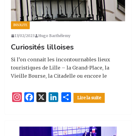
INSOLITE
13/02/2023
Hugo Barthélemy
Curiosités lilloises
Si l’on connait les incontournables lieux
touristiques de Lille – la Grand-Place, la
Vieille Bourse, la Citadelle ou encore le
I
F
X
Li
P
Lire la suite
n
a
n
ar
st
c
k
ta
a
e
e
g