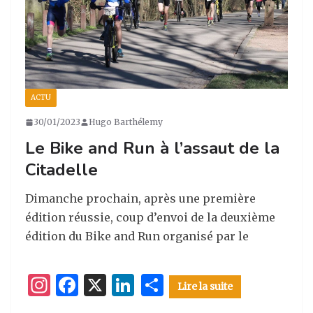
ACTU
30/01/2023
Hugo Barthélemy
Le Bike and Run à l’assaut de la
Citadelle
Dimanche prochain, après une première
édition réussie, coup d’envoi de la deuxième
édition du Bike and Run organisé par le
I
F
X
Li
P
Lire la suite
n
a
n
ar