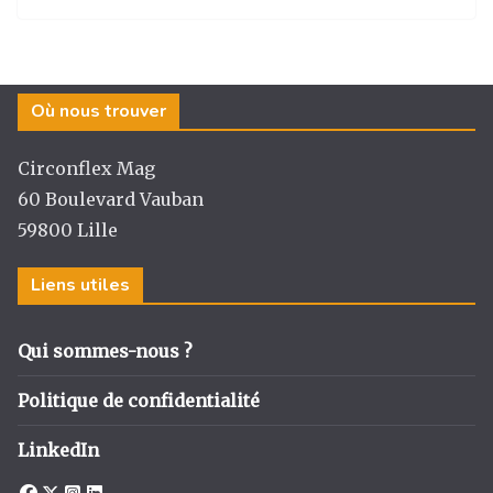
st
c
k
ta
a
e
e
g
g
b
dI
er
Où nous trouver
ra
o
n
m
o
Circonflex Mag
k
60 Boulevard Vauban
59800 Lille
Liens utiles
Qui sommes-nous ?
Politique de confidentialité
LinkedIn