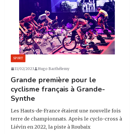
g
b
dI
er
ra
o
n
m
o
k
SPORT
11/02/2023
Hugo Barthélemy
Grande première pour le
cyclisme français à Grande-
Synthe
Les Hauts-de-France étaient une nouvelle fois
terre de championnats. Après le cyclo-cross à
Liévin en 2022, la piste à Roubaix