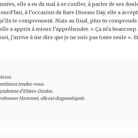
nnées, elle a eu du mal à se confier, à parler de ses do
rd’hui, à l’occasion du Rare Disease Day, elle a accepté 
qu’ils te comprennent. Mais au final, plus tu comprends l
’elle a appris à mieux l’appréhender. « Ça m’a beaucoup a
oi, j’arrive à me dire que je ne suis pas toute seule ». E
rras.

 nombreux rendez-vous.

 syndrome d’Ehlers-Danlos.

Professeur Hamonet, elle est diagnostiquée.