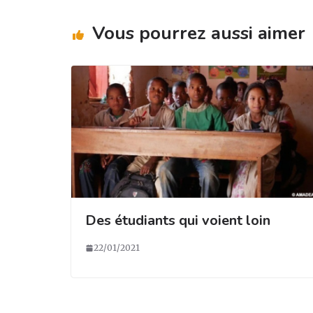
ra
o
n
Vous pourrez aussi aimer
m
o
k
Des étudiants qui voient loin
22/01/2021