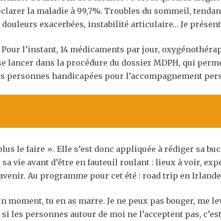
déclarer la maladie à 99,7%. Troubles du sommeil, tenda
douleurs exacerbées, instabilité articulaire… Je présent
 Pour l’instant, 14 médicaments par jour, oxygénothérapi
se lancer dans la procédure du dossier MDPH, qui perm
es personnes handicapées pour l’accompagnement per
lus le faire ». Elle s’est donc appliquée à rédiger sa buck
sa vie avant d’être en fauteuil roulant : lieux à voir, ex
enir. Au programme pour cet été : road trip en Irlande
’un moment, tu en as marre. Je ne peux pas bouger, me le
t si les personnes autour de moi ne l’acceptent pas, c’es