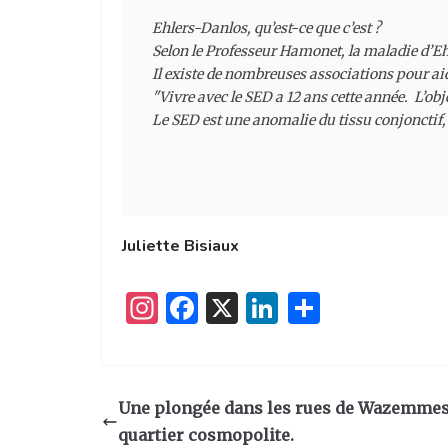
Ehlers-Danlos, qu’est-ce que c’est ?

Selon le Professeur Hamonet, la maladie d’Ehle
Il existe de nombreuses associations pour ai
"
Vivre avec le SED
 a 12 ans cette année.  L’o
Le SED est une anomalie du tissu conjonctif, 
Juliette Bisiaux
I
F
X
Li
P
n
a
n
ar
st
c
k
ta
a
e
e
g
Une plongée dans les rues de Wazemmes,
g
b
dI
er
quartier cosmopolite.