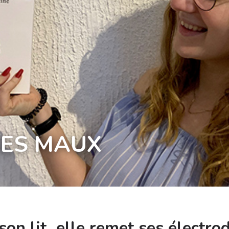
SES MAUX
 son lit, elle remet ses électro