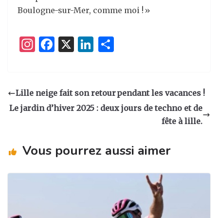
Boulogne-sur-Mer, comme moi ! »
I
F
X
Li
P
n
a
n
ar
st
c
k
ta
a
e
e
g
Lille neige fait son retour pendant les vacances !
g
b
dI
er
Le jardin d’hiver 2025 : deux jours de techno et de
ra
o
n
fête à lille.
m
o
Vous pourrez aussi aimer
k