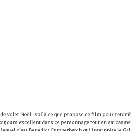
 de voler Noël : voilà ce que propose ce film pour reto
toujours excellent dans ce personnage tout en sarcasme
 lequel c’est Benedict Cumberbatch qui interprète le Gri