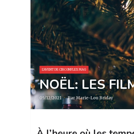
L'AVENT DE CIRCONFLEX MAG
NOËL: LES FIL
05/12/2021
·
Par Marie-Lou Briday
À l’heure où les tempé