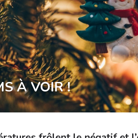
MS À VOIR !
ratures frôlent le négatif et l