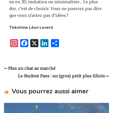
ou en 3D, imitation ou minimaliste… Le plus
dur, c’est de choisir. Vous ne pourrez pas dire
que vous n’aviez pas d’idées !
Théotime Léon Leverd
I
F
X
Li
P
n
a
n
ar
st
c
k
ta
a
e
e
g
Plus un chat au marché
g
b
dI
er
Le Student Pass : un (gros) petit plus lillois
ra
o
n
m
o
Vous pourrez aussi aimer
k