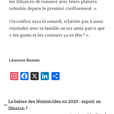
les lillois.es de renouer avec leurs plaisirs
refoulés depuis le premier confinement. »
Circonflex sera là samedi, n’hésite pas à nous
rejoindre avec ta famille ou tes amis parce que
« les gouts et les couleurs ça se fête ! ».
Léonore Bonnin
I
F
X
Li
P
n
a
n
ar
st
c
k
ta
a
e
e
g
La baisse des féminicides en 2020 : espoir ou
g
b
dI
er
illusion ?