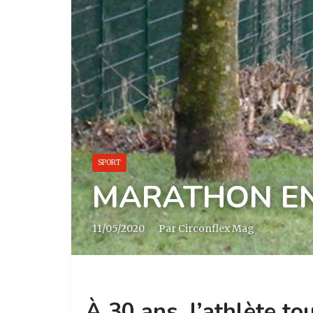
SPORT
MARATHON EN
11/05/2020
·
Par Circonflex Mag
À 30 ans, l’athlète t