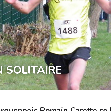
 SOLITAIRE
ourquennois Romain Carette se 