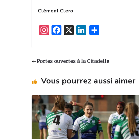
Clément Clero
I
F
X
Li
P
n
a
n
ar
st
c
k
ta
a
e
e
g
Portes ouvertes à la Citadelle
g
b
dI
er
ra
o
n
Vous pourrez aussi aimer
m
o
k