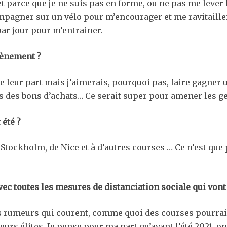
et parce que je ne suis pas en forme, ou ne pas me lever 
agner sur un vélo pour m’encourager et me ravitailler.
par jour pour m’entrainer.
vènement ?
de leur part mais j’aimerais, pourquoi pas, faire gagner 
us des bons d’achats… Ce serait super pour amener les g
 été ?
Stockholm, de Nice et à d’autres courses … Ce n’est que p
ec toutes les mesures de distanciation sociale qui vont
es rumeurs qui courent, comme quoi des courses pourraie
rs élites. Je pense pour ma part qu’avant l’été 2021, o