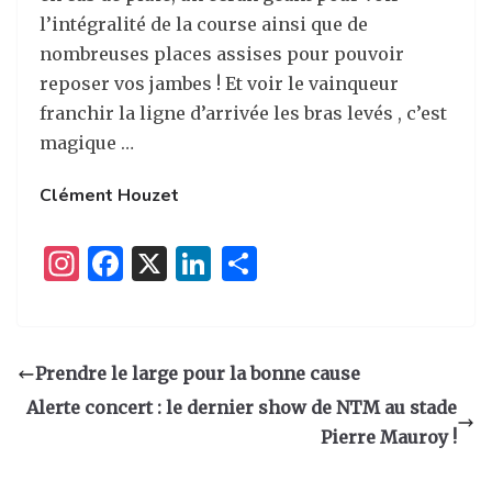
l’intégralité de la course ainsi que de
nombreuses places assises pour pouvoir
reposer vos jambes ! Et voir le vainqueur
franchir la ligne d’arrivée les bras levés , c’est
magique …
Clément Houzet
I
F
X
Li
P
n
a
n
ar
st
c
k
ta
a
e
e
g
Prendre le large pour la bonne cause
g
b
dI
er
Alerte concert : le dernier show de NTM au stade
ra
o
n
Pierre Mauroy !
m
o