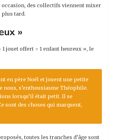
e occasion, des collectifs viennent mixer
 plus tard.
eux »
1 jouet offert = 1 enfant heureux », le
nt en père Noël et jouent une petite
ntre nous, s’enthousiasme Théophile.
s lorsqu’il était petit. Il se
. Ce sont des choses qui marquent,
 proposés, toutes les tranches d’âge sont