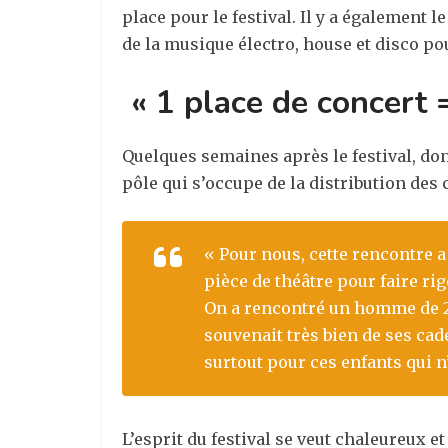
place pour le festival. Il y a également 
de la musique électro, house et disco pou
« 1 place de concert 
Quelques semaines après le festival, dont
pôle qui s’occupe de la distribution des
« Pour nous, cette rencontre a
pièce de théâtre pour faire rig
On a rencontré un homme de 29 
souvenait très bien de ses cad
surtout pour ces enfants qui n
L’esprit du festival se veut chaleureux e