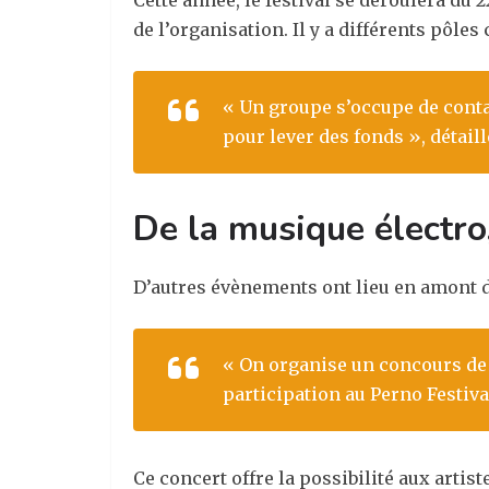
Cette année, le festival se déroulera du
de l’organisation. Il y a différents pôle
« Un groupe s’occupe de contac
pour lever des fonds », détail
De la musique électro
D’autres évènements ont lieu en amont 
« On organise un concours de b
participation au Perno Festiva
Ce concert offre la possibilité aux artis