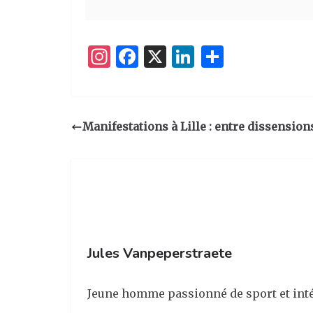
I
F
X
Li
P
n
a
n
ar
st
c
k
ta
a
e
e
g
Manifestations à Lille : entre dissension
g
b
dI
er
ra
o
n
m
o
k
Jules Vanpeperstraete
Jeune homme passionné de sport et intér