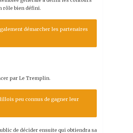
ssemblée générale a défini les contours
 rôle bien défini.
ut également démarcher les partenaires
cer par Le Tremplin.
 lillois peu connus de gagner leur
public de décider ensuite qui obtiendra sa