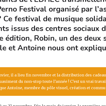
erno Festival organisé par l’a
? Ce festival de musique solida
ts issus des centres sociaux 
e édition, Robin, un des deux 
le et Antoine nous ont expliqu
nvier, il a lieu fin novembre et la distribution des cadea
quasiment du non-stop toute l’année ! C’est un vrai trava
que Antoine, membre du pôle visuel, création et commun