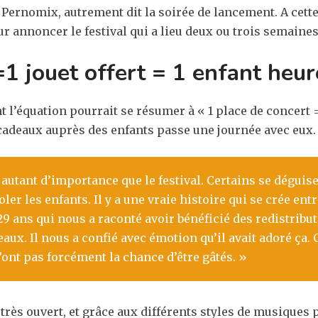
le Pernomix, autrement dit la soirée de lancement. A cett
r annoncer le festival qui a lieu deux ou trois semaines
=1 jouet offert = 1 enfant heur
 l’équation pourrait se résumer à « 1 place de concert = 
 cadeaux auprès des enfants passe une journée avec eux.
 autant d’importance que le festival. Certains se déguise
oler les enfants. Il y a une vraie histoire qui se crée e
ans qui nous a raconté avoir bénéficié des redistribution
eaux. Il nous a confié avec émotion qu’il avait adoré ça
’ont pas forcément la chance d’être gâtés. »
t très ouvert, et grâce aux différents styles de musiques