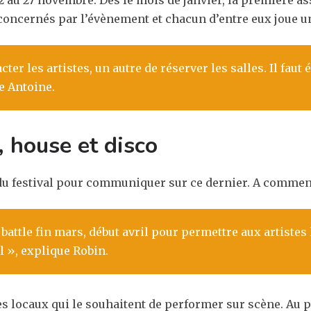
 22 au 27 novembre. Dès le mois de janvier, la première a
s concernés par l’évènement et chacun d’entre eux joue un
ter les artistes, un autre de réserver les salles. Il fa
le Antoine.
, house et disco
du festival pour communiquer sur ce dernier. A commen
attle fin mars, début avril pour permettre aux artistes
l », explique Robin.
tes locaux qui le souhaitent de performer sur scène. Au 