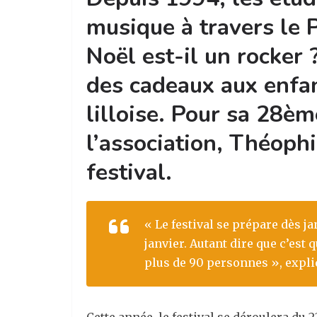
musique à travers le P
Noël est-il un rocker 
des cadeaux aux enfan
lilloise. Pour sa 28èm
l’association, Théophi
festival.
« Le festival se prépare dès ja
janvier. Autant dire que c’est 
plus de 90 personnes », expli