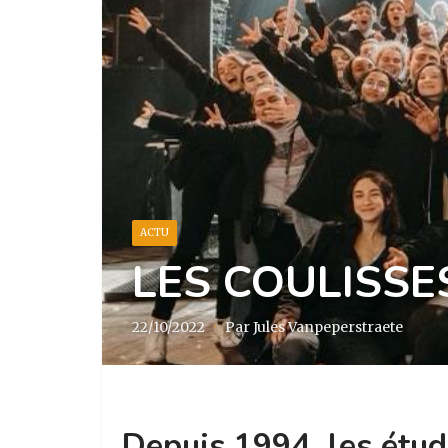
ACTU
LES COULISSE
22/10/2022
·
Par Jules Vanpeperstraete
Depuis 1994, les étud