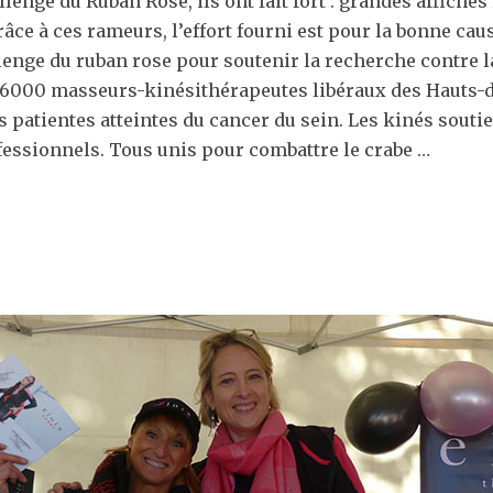
enge du Ruban Rose, ils ont fait fort : grandes affiches 
râce à ces rameurs, l’effort fourni est pour la bonne ca
llenge du ruban rose pour soutenir la recherche contre 
 6000 masseurs-kinésithérapeutes libéraux des Hauts-de
patientes atteintes du cancer du sein. Les kinés soutie
fessionnels. Tous unis pour combattre le crabe …