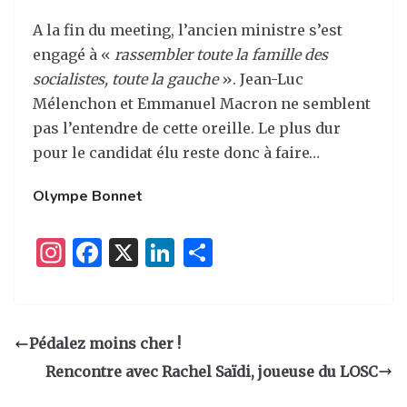
A la fin du meeting, l’ancien ministre s’est
engagé à «
rassembler toute la famille des
socialistes, toute la gauche
». Jean-Luc
Mélenchon et Emmanuel Macron ne semblent
pas l’entendre de cette oreille. Le plus dur
pour le candidat élu reste donc à faire…
Olympe Bonnet
I
F
X
Li
P
n
a
n
ar
st
c
k
ta
a
e
e
g
Pédalez moins cher !
g
b
dI
er
Rencontre avec Rachel Saïdi, joueuse du LOSC
ra
o
n