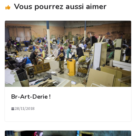
m
o
Vous pourrez aussi aimer
k
Br-Art-Derie !
28/11/2018