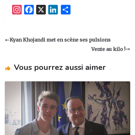
I
F
X
Li
P
n
a
n
ar
st
c
k
ta
a
e
e
g
Kyan Khojandi met en scène ses pulsions
g
b
dI
er
Vente au kilo !
ra
o
n
m
o
Vous pourrez aussi aimer
k