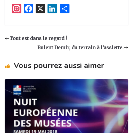
I
F
X
Li
P
n
a
n
ar
st
c
k
ta
a
e
e
g
Tout est dans le regard !
g
b
dI
er
Bulent Demir, du terrain à l’assiette.
ra
o
n
m
o
Vous pourrez aussi aimer
k