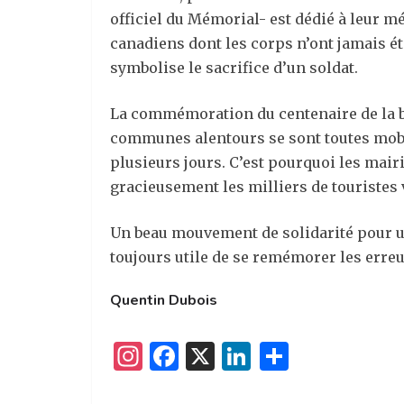
officiel du Mémorial- est dédié à leur 
canadiens dont les corps n’ont jamais ét
symbolise le sacrifice d’un soldat.
La commémoration du centenaire de la b
communes alentours se sont toutes mobili
plusieurs jours. C’est pourquoi les mai
gracieusement les milliers de touristes
Un beau mouvement de solidarité pour un
toujours utile de se remémorer les erreu
Quentin Dubois
I
F
X
Li
P
n
a
n
ar