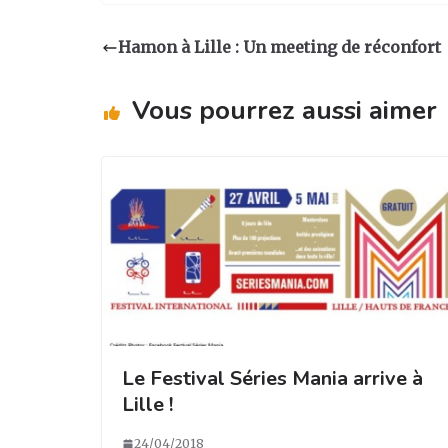
st
c
k
ta
a
e
e
g
Hamon à Lille : Un meeting de réconfort
g
b
dI
er
ra
o
n
Vous pourrez aussi aimer
m
o
k
Le Festival Séries Mania arrive à
Lille !
24/04/2018