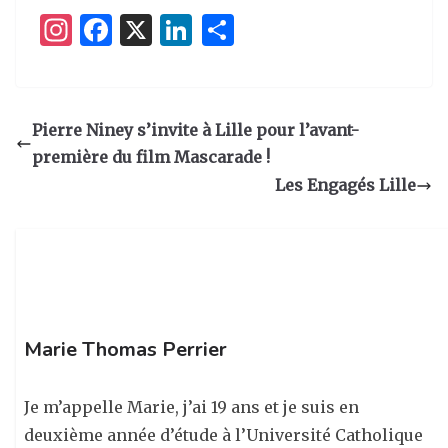
I
F
X
Li
P
n
a
n
ar
st
c
k
ta
a
e
e
g
Pierre Niney s’invite à Lille pour l’avant-
g
b
dI
er
première du film Mascarade !
ra
o
n
Les Engagés Lille
m
o
k
Marie Thomas Perrier
Je m’appelle Marie, j’ai 19 ans et je suis en
deuxième année d’étude à l’Université Catholique