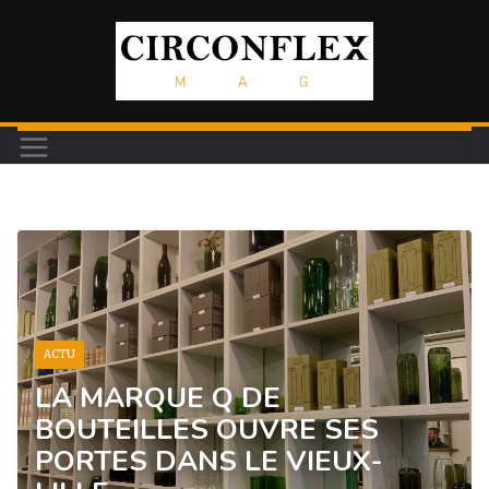
Passer
au
contenu
ACTU
LA MARQUE Q DE
BOUTEILLES OUVRE SES
PORTES DANS LE VIEUX-