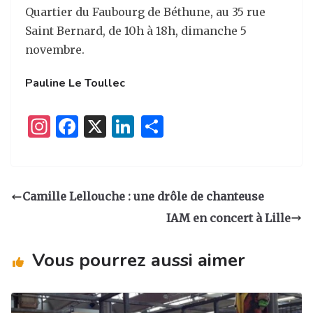
Quartier du Faubourg de Béthune, au 35 rue
Saint Bernard, de 10h à 18h, dimanche 5
novembre.
Pauline Le Toullec
I
F
X
Li
P
n
a
n
ar
st
c
k
ta
a
e
e
g
Camille Lellouche : une drôle de chanteuse
g
b
dI
er
IAM en concert à Lille
ra
o
n
m
o
Vous pourrez aussi aimer
k