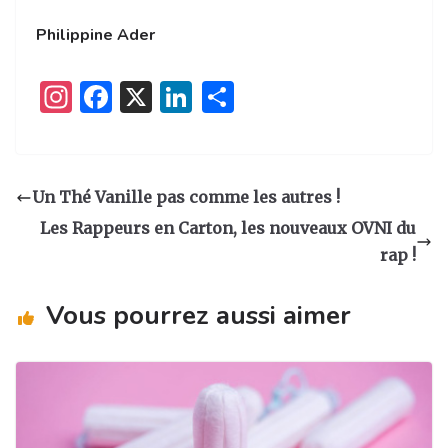
Philippine Ader
I
F
X
Li
P
n
a
n
ar
st
c
k
ta
a
e
e
g
Un Thé Vanille pas comme les autres !
g
b
dI
er
Les Rappeurs en Carton, les nouveaux OVNI du
ra
o
n
rap !
m
o
Vous pourrez aussi aimer
k