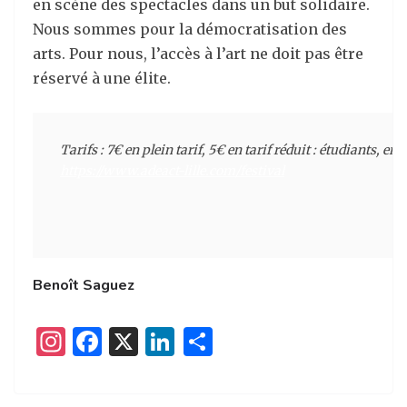
en scène des spectacles dans un but solidaire.
Nous sommes pour la démocratisation des
arts. Pour nous, l’accès à l’art ne doit pas être
réservé à une élite.
Tarifs : 7€ en plein tarif, 5€ en tarif réduit : étudiants,
https://www.adeact-lille.com/festival
Benoît Saguez
I
F
X
Li
P
n
a
n
ar
st
c
k
ta