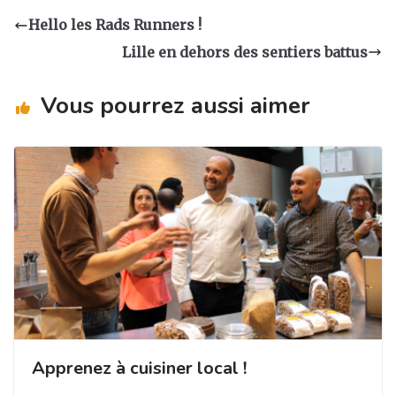
a
e
e
g
Hello les Rads Runners !
g
b
dI
er
Lille en dehors des sentiers battus
ra
o
n
m
o
Vous pourrez aussi aimer
k
Apprenez à cuisiner local !