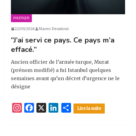
POLITIQUE
22/03/2026
Maceo Deantoni
“J’ai servi ce pays. Ce pays m’a
effacé.”
Ancien officier de l’armée turque, Murat
(prénom modifié) a fui Istanbul quelques
semaines avant qu’un décret d’urgence ne le
désigne
I
F
X
Li
P
Lire la suite
n
a
n
ar
st
c
k
ta