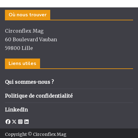
a
e
e
g
g
b
dI
er
Où nous trouver
ra
o
n
m
o
Circonflex Mag
k
60 Boulevard Vauban
59800 Lille
Liens utiles
Qui sommes-nous ?
Politique de confidentialité
LinkedIn
Copyright © Circonflex Mag