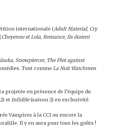
tition internationale (
Adult Material
,
Cry
(
Cheyenne et Lola
,
Romance
,
Ils étaient
Alaska
,
Snowpiercer
,
The Plot against
 comédies. Tout comme
La Nuit Watchmen
era projetée en présence de l’équipe du
2) et
Infidèle
(saison 2) en exclusivité.
rée Vampires à la CCI ou encore la
ralille. Il y en aura pour tous les goûts !