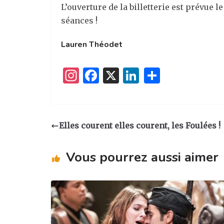
L’ouverture de la billetterie est prévue l
séances !
Lauren Théodet
I
F
X
Li
P
n
a
n
ar
st
c
k
ta
a
e
e
g
Elles courent elles courent, les Foulées !
g
b
dI
er
ra
o
n
Vous pourrez aussi aimer
m
o
k