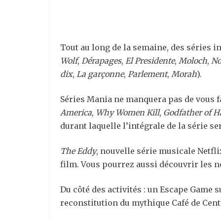
Tout au long de la semaine, des séries i
Wolf
,
Dérapages
,
El Presidente
,
Moloch
,
No
dix
,
La garçonne
,
Parlement
,
Morah
).
Séries Mania ne manquera pas de vous fa
America
,
Why Women Kill
,
Godfather of 
durant laquelle l’intégrale de la série s
The Eddy
, nouvelle série musicale Netfl
film. Vous pourrez aussi découvrir les 
Du côté des activités : un Escape Game 
reconstitution du mythique Café de Centr