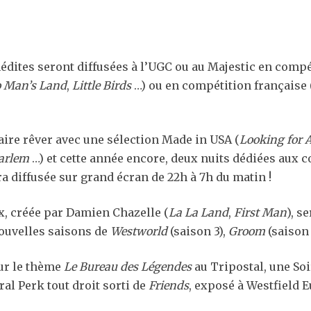
nédites seront diffusées à l’UGC ou au Majestic en compé
 Man’s Land
,
Little Birds
…) ou en compétition française 
ire rêver avec une sélection Made in USA (
Looking for 
Harlem
…) et cette année encore, deux nuits dédiées aux
era diffusée sur grand écran de 22h à 7h du matin !
ix, créée par Damien Chazelle (
La La Land
,
First Man
), s
nouvelles saisons de
Westworld
(saison 3),
Groom
(saison 
sur le thème
Le Bureau des Légendes
au Tripostal, une Soi
al Perk tout droit sorti de
Friends
, exposé à Westfield Eu