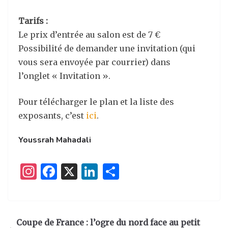
Tarifs :
Le prix d’entrée au salon est de 7 €
Possibilité de demander une invitation (qui
vous sera envoyée par courrier) dans
l’onglet « Invitation ».
Pour télécharger le plan et la liste des
exposants, c’est
ici
.
Youssrah Mahadali
I
F
X
Li
P
n
a
n
ar
st
c
k
ta
a
e
e
g
Coupe de France : l’ogre du nord face au petit