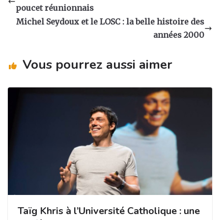
g
b
dI
er
poucet réunionnais
ra
o
n
Michel Seydoux et le LOSC : la belle histoire des
m
o
années 2000
k
Vous pourrez aussi aimer
Taïg Khris à l’Université Catholique : une