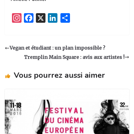
I
F
X
Li
P
n
a
n
ar
st
c
k
ta
a
e
e
g
Vegan et étudiant : un plan impossible ?
g
b
dI
er
Tremplin Main Square : avis aux artistes !
ra
o
n
m
o
Vous pourrez aussi aimer
k