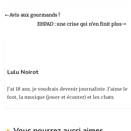
st
c
k
ta
a
e
e
g
Avis aux gourmands !
g
b
dI
er
EHPAD : une crise qui n’en finit plus
ra
o
n
m
o
k
Lulu Noirot
J'ai 18 ans, je voudrais devenir journaliste. J'aime le
foot, la musique (jouer et écouter) et les chats.
Vous pourrez aussi aimer