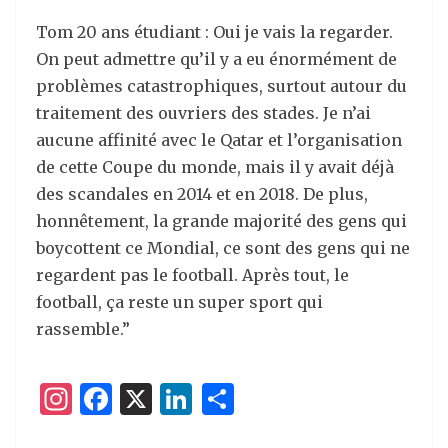
Tom 20 ans étudiant : Oui je vais la regarder.
On peut admettre qu’il y a eu énormément de
problèmes catastrophiques, surtout autour du
traitement des ouvriers des stades. Je n’ai
aucune affinité avec le Qatar et l’organisation
de cette Coupe du monde, mais il y avait déjà
des scandales en 2014 et en 2018. De plus,
honnêtement, la grande majorité des gens qui
boycottent ce Mondial, ce sont des gens qui ne
regardent pas le football. Après tout, le
football, ça reste un super sport qui
rassemble.”
I
F
X
Li
P
n
a
n
ar