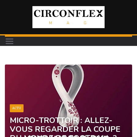
Passer
au
contenu
ACTU
MICRO-TROTTOIR : ALLEZ-
VOUS REGARDER LA COUPE