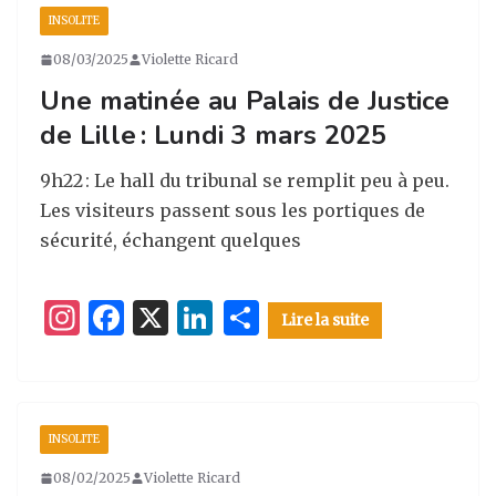
a
e
e
g
INSOLITE
g
b
dI
er
08/03/2025
Violette Ricard
ra
o
n
Une matinée au Palais de Justice
m
o
de Lille : Lundi 3 mars 2025
k
9h22 : Le hall du tribunal se remplit peu à peu.
Les visiteurs passent sous les portiques de
sécurité, échangent quelques
I
F
X
Li
P
Lire la suite
n
a
n
ar
st
c
k
ta
a
e
e
g
INSOLITE
g
b
dI
er
08/02/2025
Violette Ricard
ra
o
n