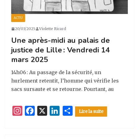
ACTU
20/03/2025
Violette Ricard
Une après-midi au palais de
justice de Lille : Vendredi 14
mars 2025
14h06 : Au passage de la sécurité, un
hurlement retentit, l’homme qui vérifie les
sacs sursaute et se retourne. Pourtant, au
I
F
X
Li
P
Lire la suite
n
a
n
ar
st
c
k
ta