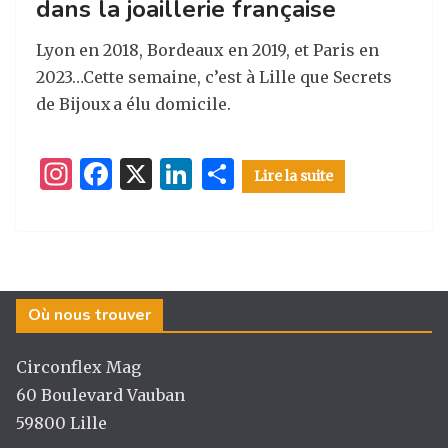
dans la joaillerie française
k
Lyon en 2018, Bordeaux en 2019, et Paris en
2023…Cette semaine, c’est à Lille que Secrets
de Bijoux a élu domicile.
I
F
X
Li
P
Lire la suite
n
a
n
ar
st
c
k
ta
a
e
e
g
g
b
dI
er
Où nous trouver
ra
o
n
m
o
Circonflex Mag
k
60 Boulevard Vauban
59800 Lille