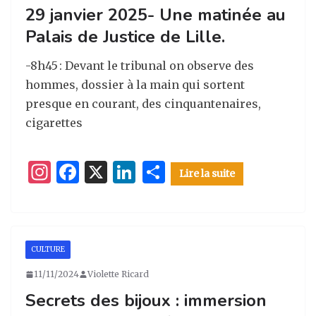
29 janvier 2025- Une matinée au
m
o
Palais de Justice de Lille.
k
-8h45 : Devant le tribunal on observe des
hommes, dossier à la main qui sortent
presque en courant, des cinquantenaires,
cigarettes
I
F
X
Li
P
Lire la suite
n
a
n
ar
st
c
k
ta
a
e
e
g
CULTURE
g
b
dI
er
11/11/2024
Violette Ricard
ra
o
n
Secrets des bijoux : immersion
m
o