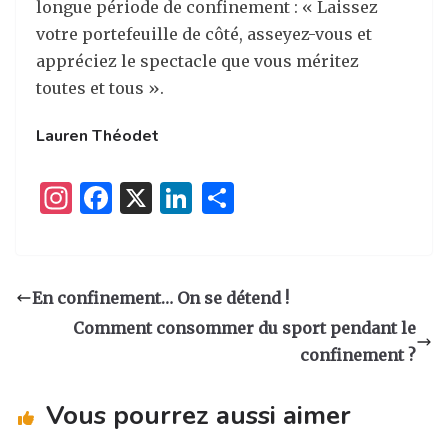
longue période de confinement : « Laissez
votre portefeuille de côté, asseyez-vous et
appréciez le spectacle que vous méritez
toutes et tous ».
Lauren Théodet
I
F
X
Li
P
n
a
n
ar
st
c
k
ta
a
e
e
g
En confinement… On se détend !
g
b
dI
er
Comment consommer du sport pendant le
ra
o
n
confinement ?
m
o
Vous pourrez aussi aimer
k