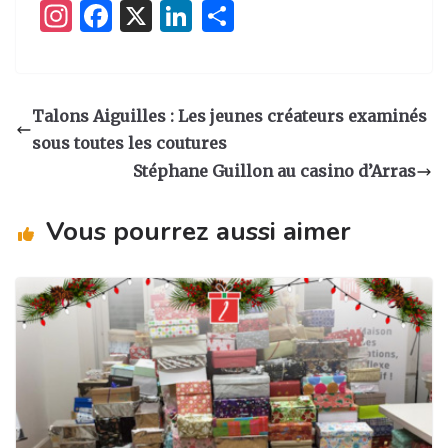
I
F
X
Li
P
n
a
n
ar
st
c
k
ta
a
e
e
g
Talons Aiguilles : Les jeunes créateurs examinés
g
b
dI
er
sous toutes les coutures
ra
o
n
Stéphane Guillon au casino d’Arras
m
o
Vous pourrez aussi aimer
k