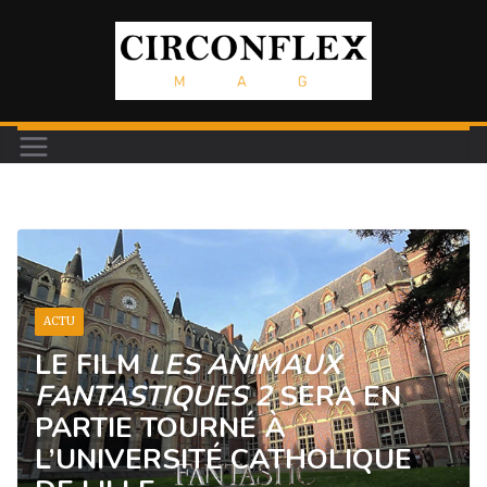
Passer
au
contenu
ACTU
LE FILM
LES ANIMAUX
FANTASTIQUES 2
SERA EN
PARTIE TOURNÉ À
L’UNIVERSITÉ CATHOLIQUE