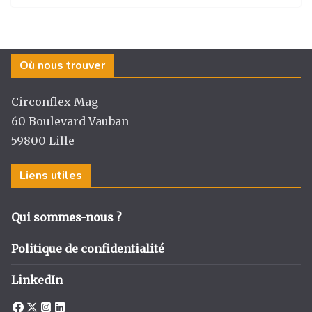
st
c
k
ta
a
e
e
g
g
b
dI
er
Où nous trouver
ra
o
n
m
o
Circonflex Mag
k
60 Boulevard Vauban
59800 Lille
Liens utiles
Qui sommes-nous ?
Politique de confidentialité
LinkedIn