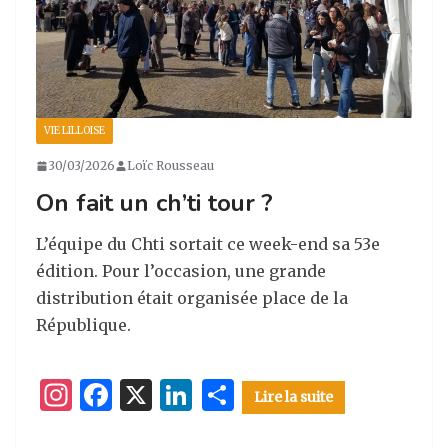
VIE LILLOISE
30/03/2026
Loïc Rousseau
On fait un ch’ti tour ?
L’équipe du Chti sortait ce week-end sa 53e
édition. Pour l’occasion, une grande
distribution était organisée place de la
République.
I
F
X
Li
P
Lire la suite
n
a
n
ar