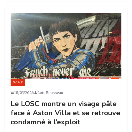
st
c
k
ta
a
e
e
g
g
b
dI
er
ra
o
n
m
o
k
SPORT
18/03/2026
Loïc Rousseau
Le LOSC montre un visage pâle
face à Aston Villa et se retrouve
condamné à l’exploit