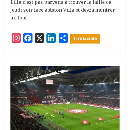
Lille n’est pas parvenu à trouver la faille ce
jeudi soir face à Aston Villa et devra montrer
un tout
I
F
X
Li
P
Lire la suite
n
a
n
ar
st
c
k
ta
a
e
e
g
g
b
dI
er
ra
o
n
m
o
k