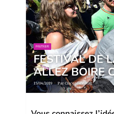
POLITIQUE
FESTIVAL DE 
ALLEZ BOIRE 
15/04/2019
·
Par Circonflex Mag
Vous connaissez l’id