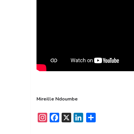
Mireille Ndoumbe
I
F
X
Li
P
n
a
n
ar