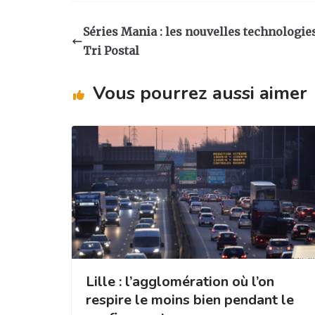
st
c
k
ta
a
e
e
g
Séries Mania : les nouvelles technologie
g
b
dI
er
Tri Postal
ra
o
n
Vous pourrez aussi aimer
m
o
k
Lille : l’agglomération où l’on
respire le moins bien pendant le