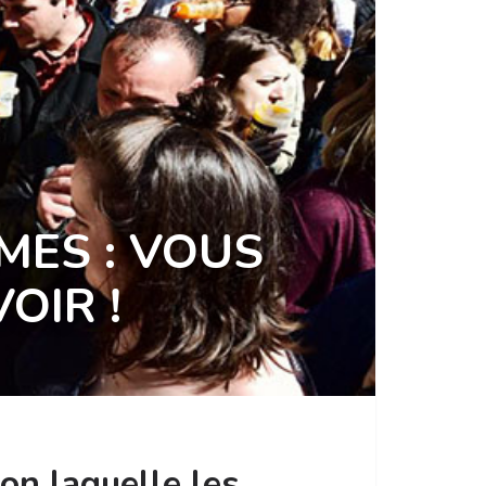
MES : VOUS
OIR !
on laquelle les