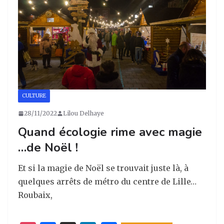
m
o
k
CULTURE
28/11/2022
Lilou Delhaye
Quand écologie rime avec magie
…de Noël !
Et si la magie de Noël se trouvait juste là, à
quelques arrêts de métro du centre de Lille…
Roubaix,