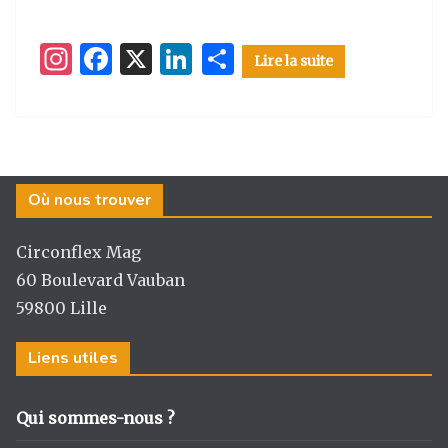
I
F
X
Li
P
Lire la suite
n
a
n
ar
st
c
k
ta
a
e
e
g
g
b
dI
er
Où nous trouver
ra
o
n
m
o
Circonflex Mag
k
60 Boulevard Vauban
59800 Lille
Liens utiles
Qui sommes-nous ?