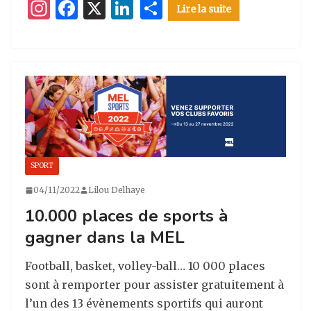
I
F
X
Li
P
Lire la suite
n
a
n
ar
st
c
k
ta
a
e
e
g
g
b
dI
er
ra
o
n
m
o
k
SPORT
04/11/2022
Lilou Delhaye
10.000 places de sports à
gagner dans la MEL
Football, basket, volley-ball… 10 000 places
sont à remporter pour assister gratuitement à
l’un des 13 évènements sportifs qui auront