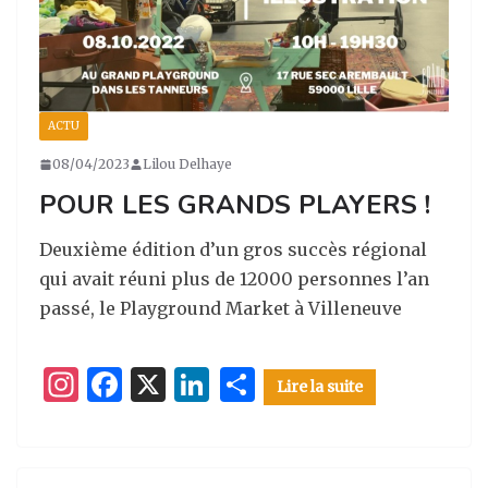
ACTU
08/04/2023
Lilou Delhaye
POUR LES GRANDS PLAYERS !
Deuxième édition d’un gros succès régional
qui avait réuni plus de 12000 personnes l’an
passé, le Playground Market à Villeneuve
I
F
X
Li
P
Lire la suite
n
a
n
ar
st
c
k
ta