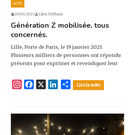
ACTU
20/01/2023
Lilou Delhaye
Génération Z mobilisée, tous
concernés.
Lille, Porte de Paris, le 19 janvier 2023.
Plusieurs milliers de personnes ont répondu
présents pour exprimer et revendiquer leur
I
F
X
Li
P
Lire la suite
n
a
n
ar
st
c
k
ta
a
e
e
g
g
b
dI
er
ra
o
n