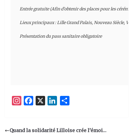
Entrée gratuite (Afin d’obtenir des places pour les cérémoni
Lieux principaux : Lille Grand Palais, Nouveau Siècle, Villag
Présentation du pass sanitaire obligatoire

I
F
X
Li
P
n
a
n
ar
st
c
k
ta
a
e
e
g
Quand la solidarité Lilloise crée l’émoi…