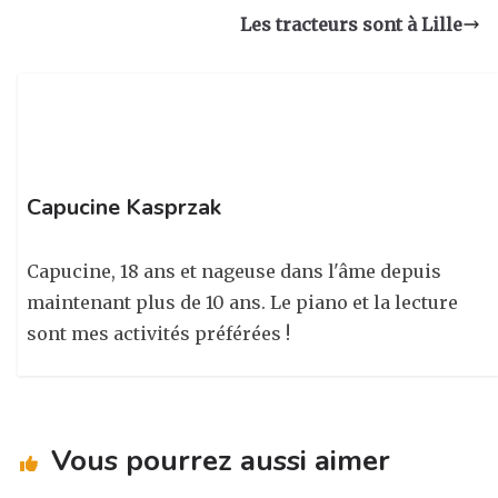
g
b
dI
er
Les tracteurs sont à Lille
ra
o
n
m
o
k
Capucine Kasprzak
Capucine, 18 ans et nageuse dans l'âme depuis
maintenant plus de 10 ans. Le piano et la lecture
sont mes activités préférées !
Vous pourrez aussi aimer