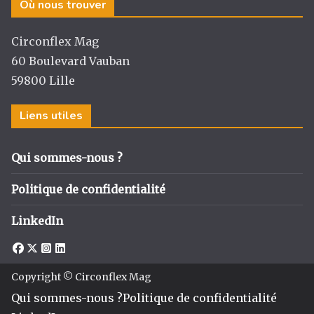
Où nous trouver
ra
o
n
m
o
Circonflex Mag
k
60 Boulevard Vauban
59800 Lille
Liens utiles
Qui sommes-nous ?
Politique de confidentialité
LinkedIn
Copyright © Circonflex Mag
Qui sommes-nous ?
Politique de confidentialité