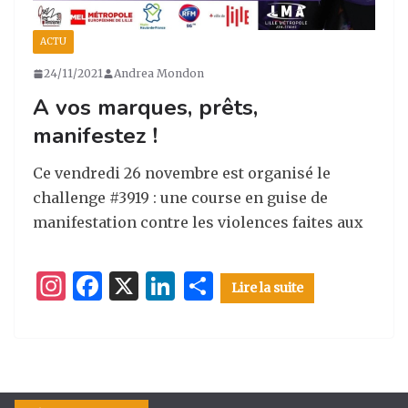
ACTU
24/11/2021
Andrea Mondon
A vos marques, prêts,
manifestez !
Ce vendredi 26 novembre est organisé le
challenge #3919 : une course en guise de
manifestation contre les violences faites aux
I
F
X
Li
P
Lire la suite
n
a
n
ar
st
c
k
ta
a
e
e
g
g
b
dI
er