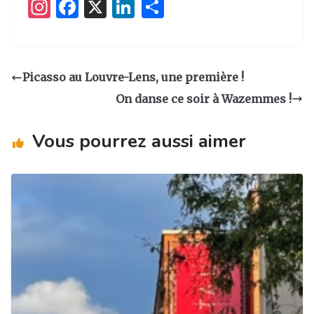
I
F
X
Li
P
n
a
n
ar
st
c
k
ta
a
e
e
g
Picasso au Louvre-Lens, une première !
g
b
dI
er
On danse ce soir à Wazemmes !
ra
o
n
m
o
Vous pourrez aussi aimer
k