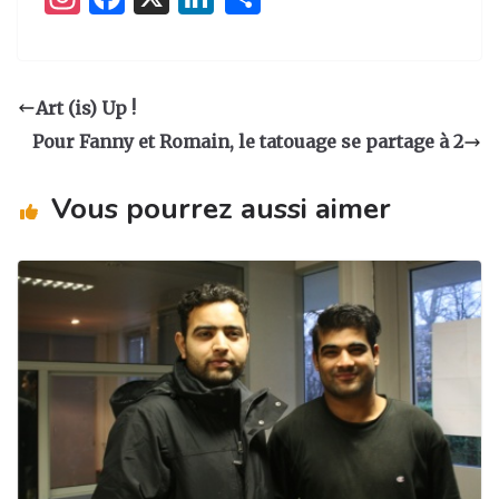
n
a
n
ar
st
c
k
ta
a
e
e
g
Art (is) Up !
g
b
dI
er
Pour Fanny et Romain, le tatouage se partage à 2
ra
o
n
m
o
Vous pourrez aussi aimer
k