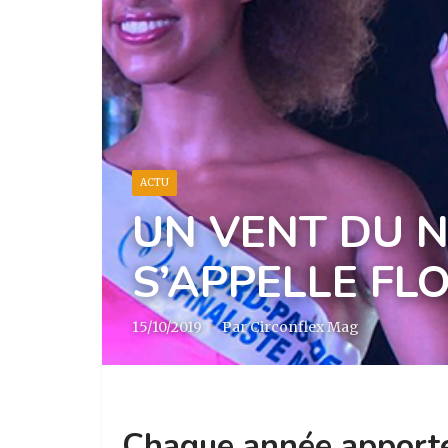
ACTU
UN VENT DU N
S’APPELLE FL
15/10/2019
·
Par Circonflex Mag
Chaque année apporte 