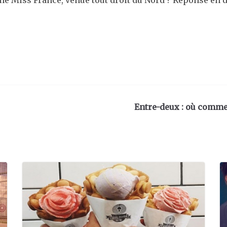
ème Miss France, venue tout droit du Nord ? Réponse en 
Entre-deux : où comme