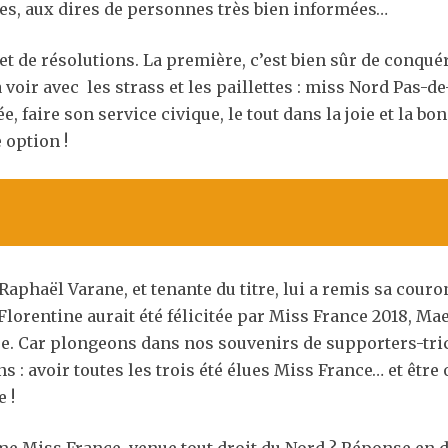
res, aux dires de personnes très bien informées…
, et de résolutions. La première, c’est bien sûr de conqué
 voir avec les strass et les paillettes : miss Nord Pas-d
née, faire son service civique, le tout dans la joie et la
 option !
Raphaël Varane, et tenante du titre, lui a remis sa couron
 Florentine aurait été félicitée par Miss France 2018, Ma
re. Car plongeons dans nos souvenirs de supporters-tri
 : avoir toutes les trois été élues Miss France… et être 
 !